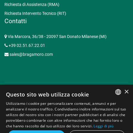
Richiesta di Assistenza (RMA)
Richiesta Intervento Tecnico (RIT)
Contatti
Via Marcora, 36/38 - 20097 San Donato Milanese (MI)
+39 02.51.67.22.01
sales@bragamoro.com
×
Questo sito web utilizza cookie
© Copyright 2015-2026 Braga Moro Sistemi di Energia S.p.A. -
Utilizziamo i cookie per personalizzare contenuti, annunci e per
P.I. 07620910153 | Capitale Sociale € 3.062.935,50 -
Web
ITALIAN
analizzare il nostro traffico. Condividiamo inoltre informazioni sul tuo
Agency Milano
utilizzo del nostro sito con i nostri partner pubblicitari e di analisi che
ENGLISH
potrebbero combinarle con altre informazioni che hai fornito loro o
Privacy Policy
Contatti
che hanno raccolto dal tuo utilizzo dei loro servizi.
Leggi di più