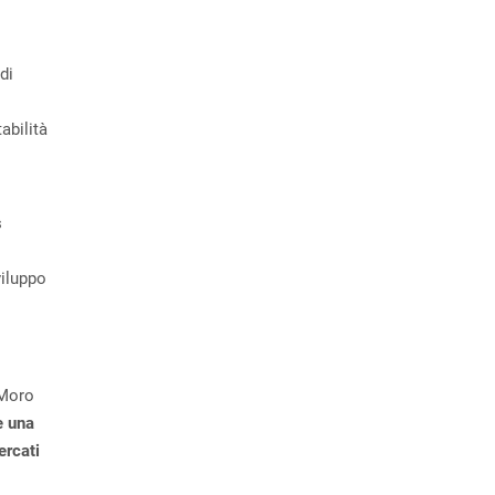
di
abilità
s
viluppo
 Moro
è una
ercati