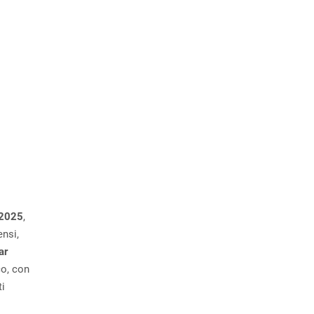
 2025
,
ensi,
ar
co, con
ti