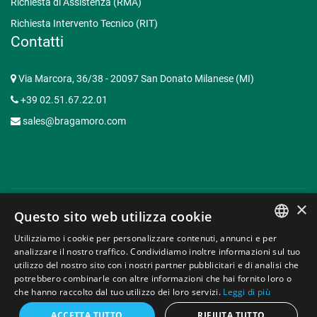
Richiesta di Assistenza (RMA)
Richiesta Intervento Tecnico (RIT)
Contatti
Via Marcora, 36/38 - 20097 San Donato Milanese (MI)
+39 02.51.67.22.01
sales@bragamoro.com
×
Questo sito web utilizza cookie
© Copyright 2015-2026 Braga Moro Sistemi di Energia S.p.A. -
Utilizziamo i cookie per personalizzare contenuti, annunci e per
P.I. 07620910153 | Capitale Sociale € 3.062.935,50 -
Web
ITALIAN
analizzare il nostro traffico. Condividiamo inoltre informazioni sul tuo
Agency Milano
utilizzo del nostro sito con i nostri partner pubblicitari e di analisi che
ENGLISH
potrebbero combinarle con altre informazioni che hai fornito loro o
Privacy Policy
Contatti
che hanno raccolto dal tuo utilizzo dei loro servizi.
Leggi di più
ACCETTA TUTTO
RIFIUTA TUTTO