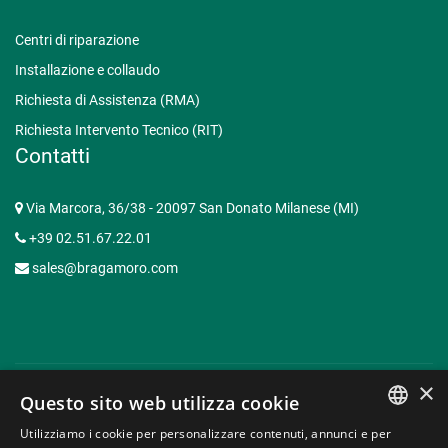
Centri di riparazione
Installazione e collaudo
Richiesta di Assistenza (RMA)
Richiesta Intervento Tecnico (RIT)
Contatti
Via Marcora, 36/38 - 20097 San Donato Milanese (MI)
+39 02.51.67.22.01
sales@bragamoro.com
×
Questo sito web utilizza cookie
© Copyright 2015-2026 Braga Moro Sistemi di Energia S.p.A. -
Utilizziamo i cookie per personalizzare contenuti, annunci e per
P.I. 07620910153 | Capitale Sociale € 3.062.935,50 -
Web
ITALIAN